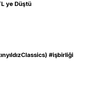
L ye Düştü
nyıldızClassics) #işbirliği