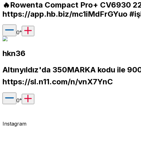
🔥Rowenta Compact Pro+ CV6930 220
https://app.hb.biz/mc1iMdFrGYuo
#işb
0
°
hkn36
Altınyıldız'da 350MARKA kodu ile 900 TL
https://sl.n11.com/n/vnX7YnC
0
°
Instagram