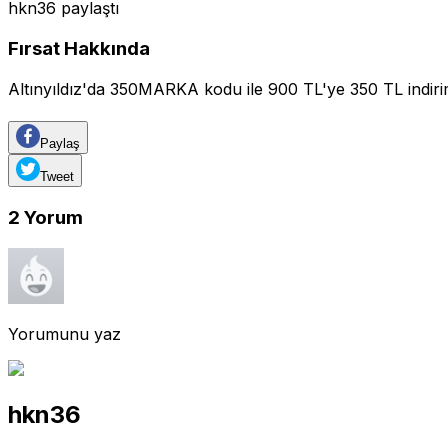
hkn36
paylaştı
Fırsat Hakkında
Altınyıldız'da 350MARKA kodu ile 900 TL'ye 350 TL indirim 🛍
Paylaş
Tweet
2
Yorum
Yorumunu yaz
hkn36