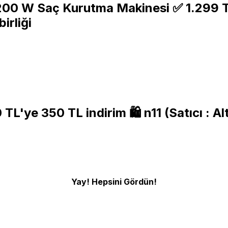
0 W Saç Kurutma Makinesi ✅️ 1.299 T
irliği
'ye 350 TL indirim 🛍️ n11 (Satıcı : Altı
Yay! Hepsini Gördün!