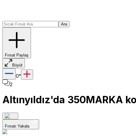
Ara
Fırsat Paylaş
Büyüt
0
°
2
Altınyıldız'da 350MARKA kod
Fırsatı Yakala