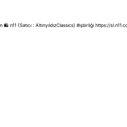
️ n11 (Satıcı : AltınyıldızClassics) #işbirliği
https://sl.n11