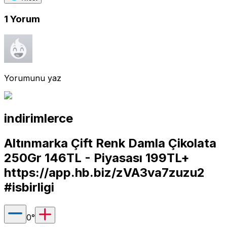
1
Yorum
Yorumunu yaz
indirimlerce
Altınmarka Çift Renk Damla Çikolata
250Gr 146TL - Piyasası 199TL+
https://app.hb.biz/zVA3va7zuzu2
#isbirligi
0
°