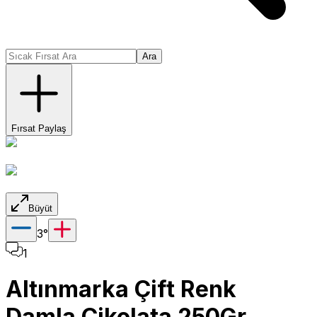
Ara
Fırsat Paylaş
Büyüt
3
°
1
Altınmarka Çift Renk
Damla Çikolata 250Gr