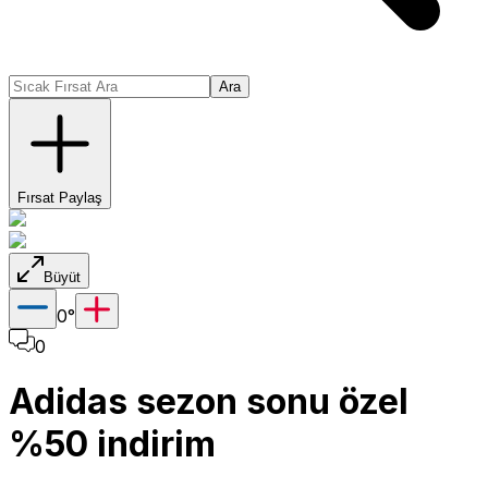
Ara
Fırsat Paylaş
Büyüt
0
°
0
Adidas sezon sonu özel
%50 indirim