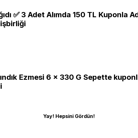
Kağıdı ✅️ 3 Adet Alımda 150 TL Kuponla 
şbirliği
ındık Ezmesi 6 x 330 G Sepette kupon
i
Yay! Hepsini Gördün!