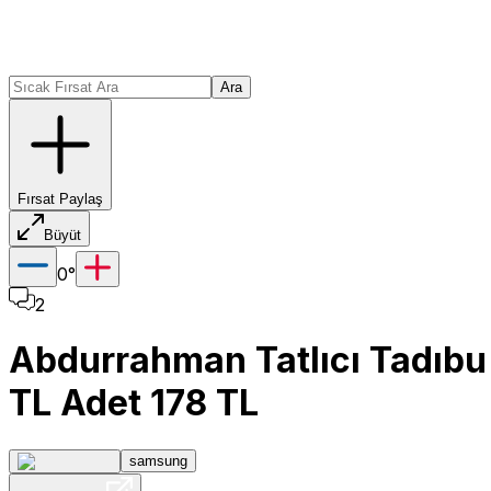
Ara
Fırsat Paylaş
Büyüt
0
°
2
Abdurrahman Tatlıcı Tadıbu
TL Adet 178 TL
samsung