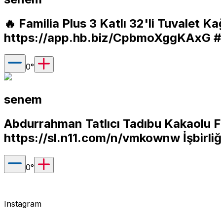
🔥 Familia Plus 3 Katlı 32'li Tuvalet 
https://app.hb.biz/CpbmoXggKAxG
#i
0
°
senem
Abdurrahman Tatlıcı Tadıbu Kakaolu F
https://sl.n11.com/n/vmkownw
İşbirliğ
0
°
Instagram