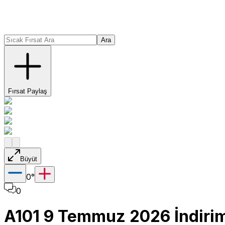
Ara
Fırsat Paylaş
Büyüt
0
°
0
A101 9 Temmuz 2026 İndiri