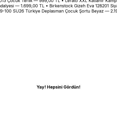
3 Çocuk Terlik — 999,00 TL • Lerato XXL Katlanır Kamp S
lyesi — 1.699,00 TL • Birkenstock Gizeh Eva 128201 Siyah
629-100 SU26 Türkiye Deplasman Çocuk Şortu Beyaz — 2.1
Yay! Hepsini Gördün!