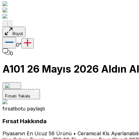
Büyüt
0
°
0
A101 26 Mayıs 2026 Aldın A
Fırsatı Yakala
fırsatbotu
paylaştı
Fırsat Hakkında
Piyasanın En Ucuz 56 Ürünü • Ceramical Kls Ayarlanabi