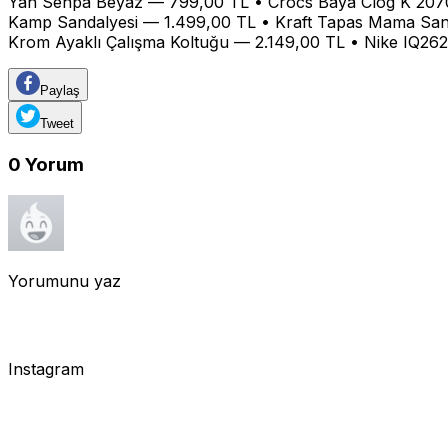
Yan Sehpa Beyaz — 799,00 TL • Crocs Baya Clog K 20701
Kamp Sandalyesi — 1.499,00 TL • Kraft Tapas Mama Sanda
Krom Ayaklı Çalışma Koltuğu — 2.149,00 TL • Nike IQ2
Paylaş
Tweet
0
Yorum
Yorumunu yaz
Instagram