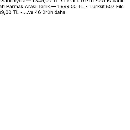
andalyesi — 1.349,00 TL • Lerato TG-ITL-001 Katlanır
 Parmak Arası Terlik — 1.999,00 TL • Türksit 807 File
99,00 TL • …ve 46 ürün daha