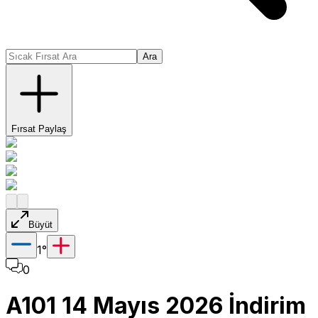
Ara
Fırsat Paylaş
Büyüt
1
°
0
A101 14 Mayıs 2026 İndirim