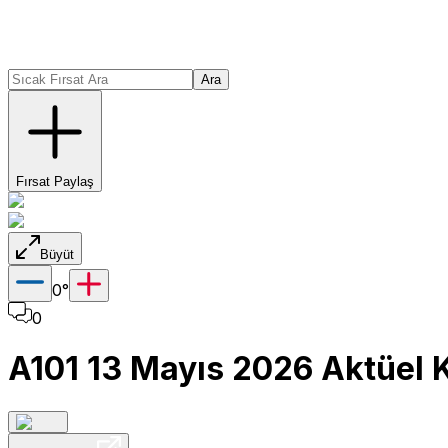
Ara
Fırsat Paylaş
Büyüt
0
°
0
A101 13 Mayıs 2026 Aktüel 