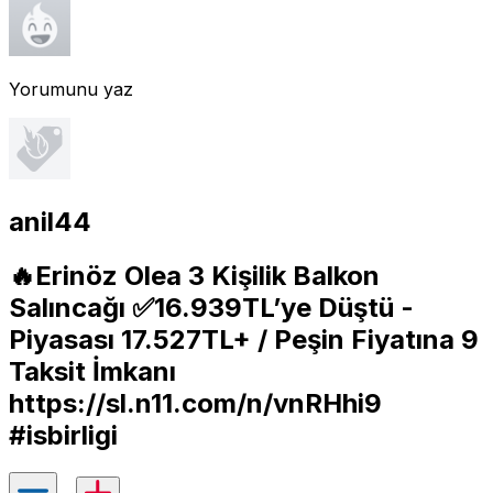
Yorumunu yaz
anil44
🔥Erinöz Olea 3 Kişilik Balkon
Salıncağı ✅16.939TL’ye Düştü -
Piyasası 17.527TL+ / Peşin Fiyatına 9
Taksit İmkanı
https://sl.n11.com/n/vnRHhi9
#isbirligi