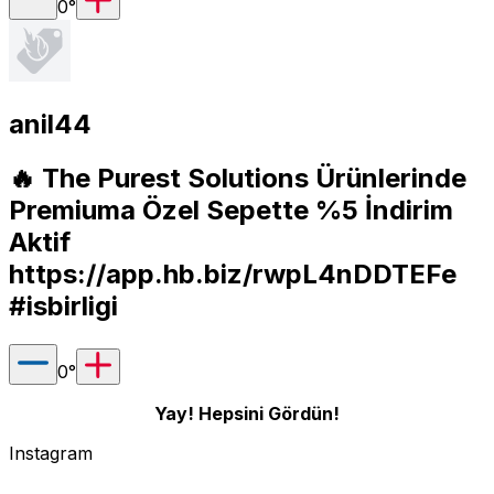
0
°
anil44
🔥 The Purest Solutions Ürünlerinde
Premiuma Özel Sepette %5 İndirim
Aktif
https://app.hb.biz/rwpL4nDDTEFe
#isbirligi
0
°
Yay! Hepsini Gördün!
Instagram