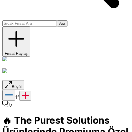
Ara
Fırsat Paylaş
Büyüt
1
°
2
🔥 The Purest Solutions
Ürünlerinde Premiuma Özel