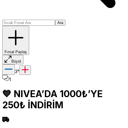
Ara
Fırsat Paylaş
Büyüt
3
°
1
💙 NIVEA’DA 1000₺’YE
250₺ İNDİRİM