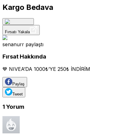
Kargo Bedava
Fırsatı Yakala
senanurr
paylaştı
Fırsat Hakkında
💙 NIVEA’DA 1000₺’YE 250₺ İNDİRİM
Paylaş
Tweet
1
Yorum