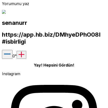
Yorumunu yaz
senanurr
https://app.hb.biz/DMhyeDPhO08I
#isbirligi
0
°
Yay! Hepsini Gördün!
Instagram