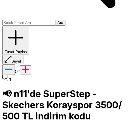
Ara
Fırsat Paylaş
Büyüt
0
°
1
📢 n11'de SuperStep -
Skechers Korayspor 3500/
500 TL indirim kodu