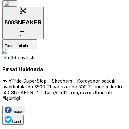
500SNEAKER
Fırsatı Yakala
hkn36
paylaştı
Fırsat Hakkında
📢 n11'de SuperStep - Skechers - Korayspor satıcılı
ayakkabılarda 3500 TL ve üzerine 500 TL indirim kodu
500SNEAKER 📌
https://sl.n11.com/n/vodUhud
n11
#işbirliği
Paylaş
Tweet