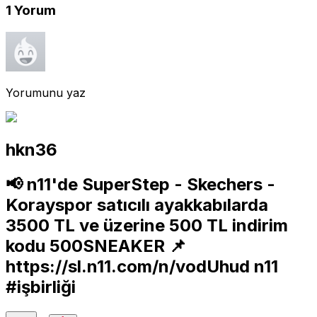
1
Yorum
Yorumunu yaz
hkn36
📢 n11'de SuperStep - Skechers -
Korayspor satıcılı ayakkabılarda
3500 TL ve üzerine 500 TL indirim
kodu 500SNEAKER 📌
https://sl.n11.com/n/vodUhud
n11
#işbirliği