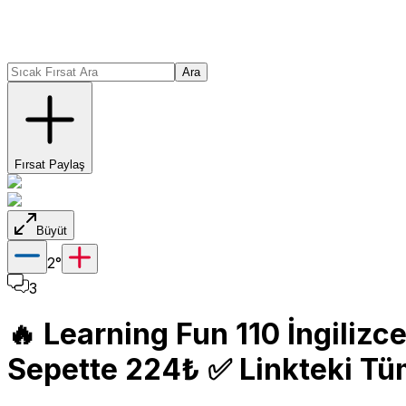
Ara
Fırsat Paylaş
Büyüt
2
°
3
🔥 Learning Fun 110 İngilizce
Sepette 224₺ ✅ Linkteki Tü