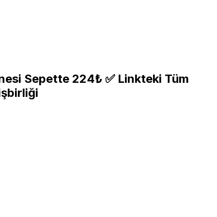
akinesi Sepette 224₺ ✅ Linkteki Tüm
şbirliği