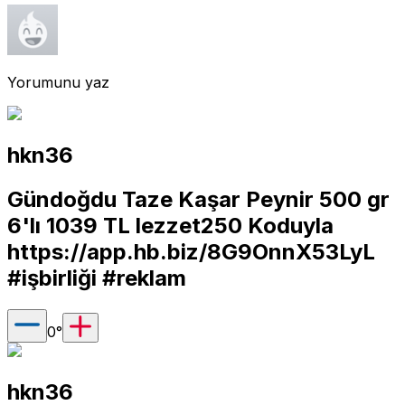
Yorumunu yaz
hkn36
Gündoğdu Taze Kaşar Peynir 500 gr
6'lı 1039 TL lezzet250 Koduyla
https://app.hb.biz/8G9OnnX53LyL
#işbirliği #reklam
0
°
hkn36