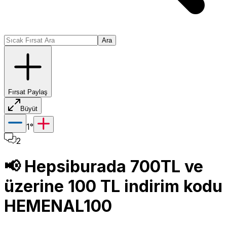
Ara
Fırsat Paylaş
Büyüt
1
°
2
📢 Hepsiburada 700TL ve
üzerine 100 TL indirim kodu
HEMENAL100