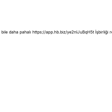
e bile daha pahalı
https://app.hb.biz/ye2nlJuBqH5t
İşbirliği 