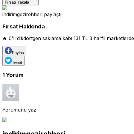
Fırsatı Yakala
indirimgezirehberi
paylaştı
Fırsat Hakkında
🔥 6'lı dikdörtgen saklama kabı 131 TL 3 harfli marketlerd
Paylaş
Tweet
1
Yorum
Yorumunu yaz
indirimgezirehberi