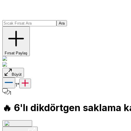
Ara
Fırsat Paylaş
Büyüt
1
°
1
🔥 6'lı dikdörtgen saklama k