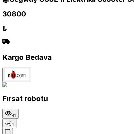
30800
₺
Kargo Bedava
Fırsat robotu
41
1