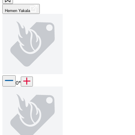
Hemen Yakala
0
°