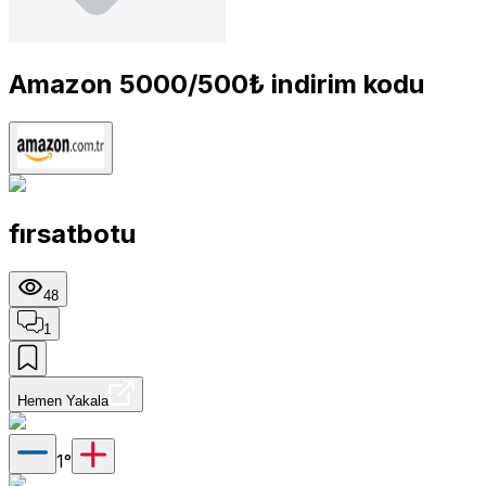
Amazon 5000/500₺ indirim kodu
fırsatbotu
48
1
Hemen Yakala
1
°