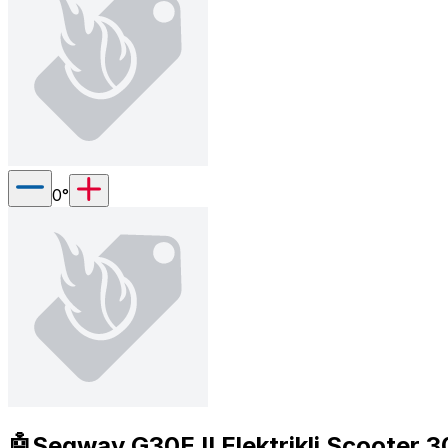
0
°
🤖Segway G30E II Elektrikli Scooter