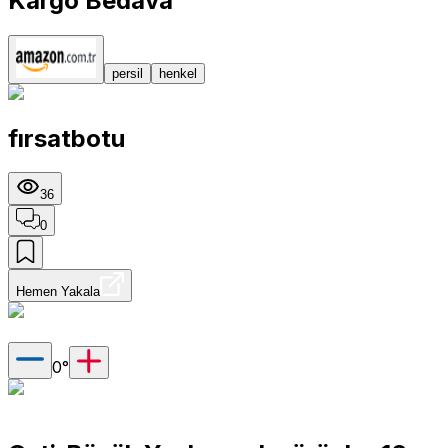
Kargo Bedava
persil
henkel
fırsatbotu
36
0
Hemen Yakala
0
°