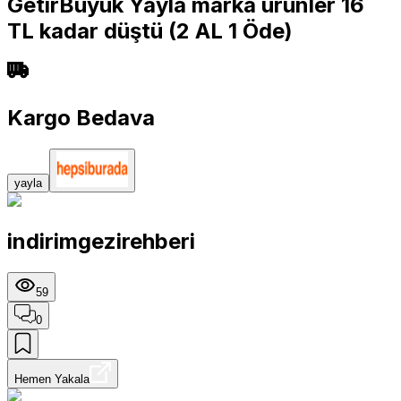
GetirBüyük Yayla marka ürünler 16
TL kadar düştü (2 AL 1 Öde)
Kargo Bedava
yayla
indirimgezirehberi
59
0
Hemen Yakala