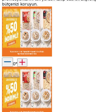
bütçenizi koruyun.
0
°