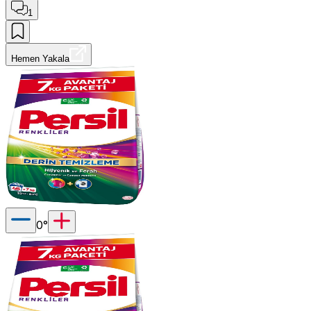
1
Hemen Yakala
0
°