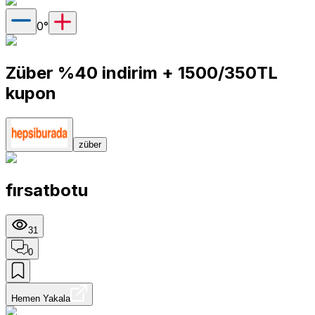
0
°
Züber %40 indirim + 1500/350TL
kupon
züber
fırsatbotu
31
0
Hemen Yakala