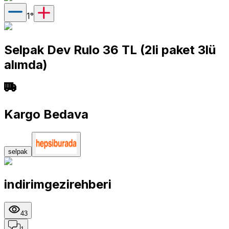
1
°
Selpak Dev Rulo 36 TL (2li paket 3lü
alımda)
Kargo Bedava
selpak
indirimgezirehberi
43