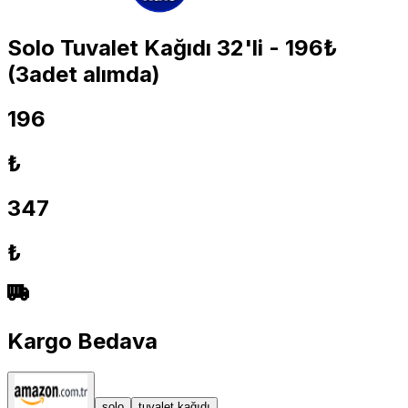
Solo Tuvalet Kağıdı 32'li - 196₺
(3adet alımda)
196
₺
347
₺
Kargo Bedava
solo
tuvalet kağıdı