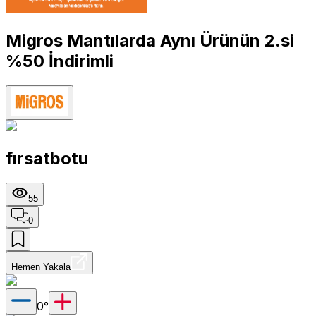
Migros Mantılarda Aynı Ürünün 2.si
%50 İndirimli
fırsatbotu
55
0
Hemen Yakala
0
°