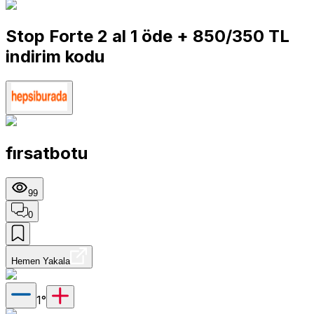
Stop Forte 2 al 1 öde + 850/350 TL
indirim kodu
fırsatbotu
99
0
Hemen Yakala
1
°