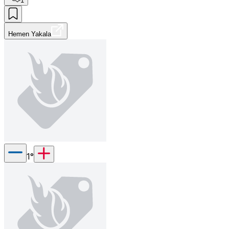
1
Hemen Yakala
1
°