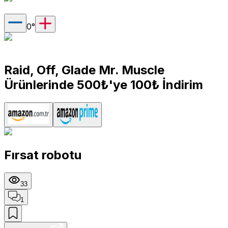
0
°
Raid, Off, Glade Mr. Muscle
Ürünlerinde 500₺'ye 100₺ İndirim
Fırsat robotu
33
1