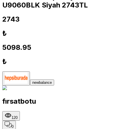
U9060BLK Siyah 2743TL
2743
₺
5098.95
₺
newbalance
fırsatbotu
120
0