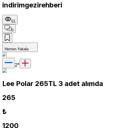
indirimgezirehberi
61
0
Hemen Yakala
2
°
Lee Polar 265TL 3 adet alımda
265
₺
1200