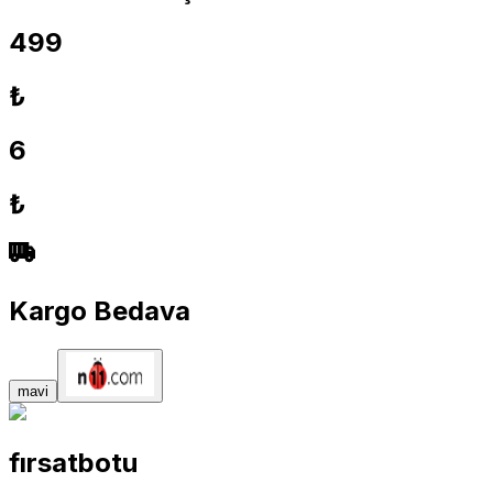
499
₺
6
₺
Kargo Bedava
mavi
fırsatbotu