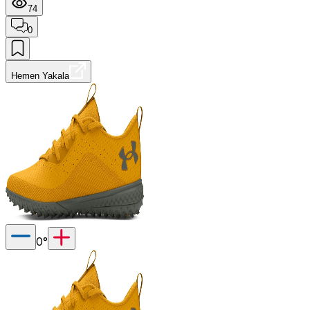
74
0
Hemen Yakala
0
°