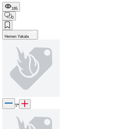
185
0
Hemen Yakala
1
°