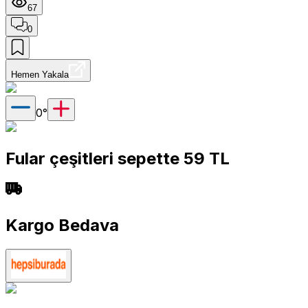
67
0
Hemen Yakala
0
°
Fular çeşitleri sepette 59 TL
Kargo Bedava