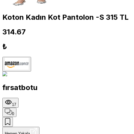
Koton Kadın Kot Pantolon -S 315 TL
314.67
₺
fırsatbotu
17
0
Hemen Yakala