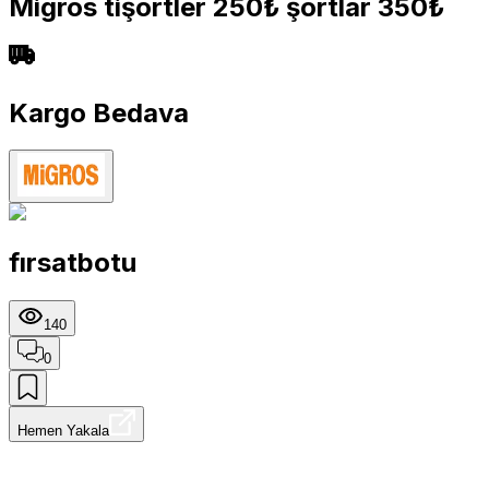
Migros tişörtler 250₺ şortlar 350₺
Kargo Bedava
fırsatbotu
140
0
Hemen Yakala