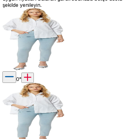
şekilde yenileyin.
0
°