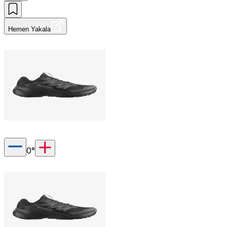
Hemen Yakala
0
°