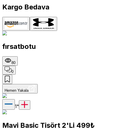
Kargo Bedava
fırsatbotu
80
0
Hemen Yakala
1
°
Mavi Basic Tişört 2'Li 499₺