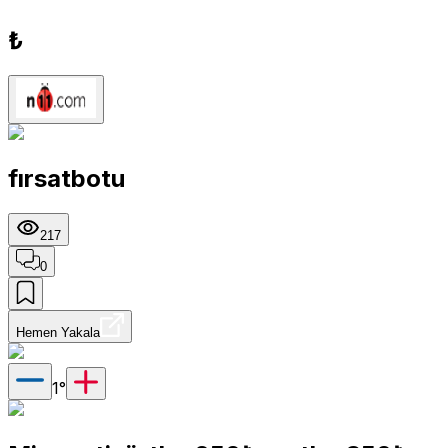
₺
fırsatbotu
217
0
Hemen Yakala
1
°