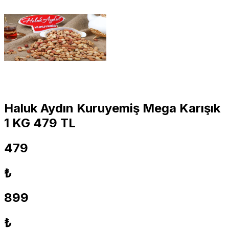
Haluk Aydın Kuruyemiş Mega Karışık
1 KG 479 TL
479
₺
899
₺