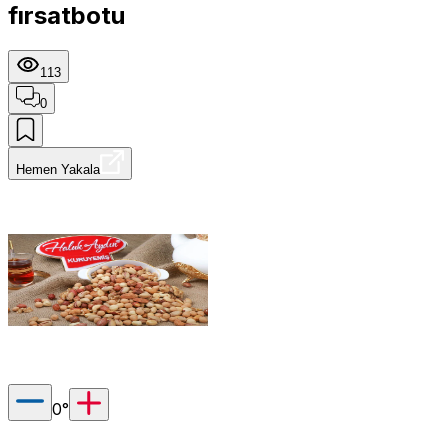
fırsatbotu
113
0
Hemen Yakala
0
°