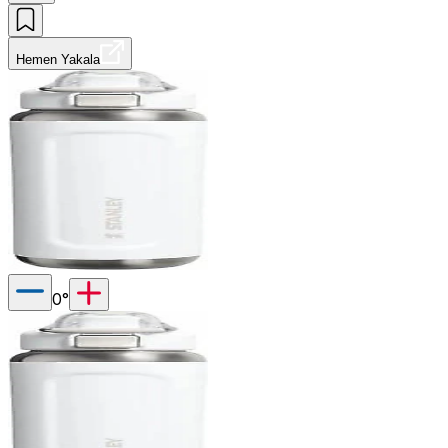
Hemen Yakala
0
°