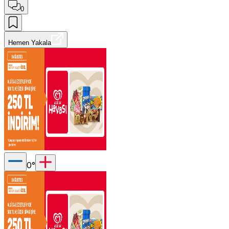
0
Hemen Yakala
0
°