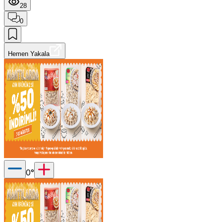
28
0
Hemen Yakala
0
°