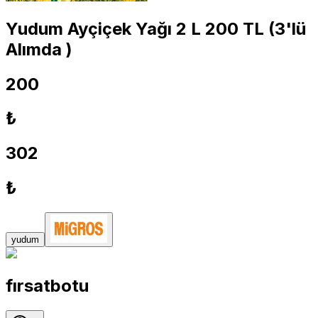
Yudum Ayçiçek Yağı 2 L 200 TL (3'lü
Alımda )
200
₺
302
₺
yudum
fırsatbotu