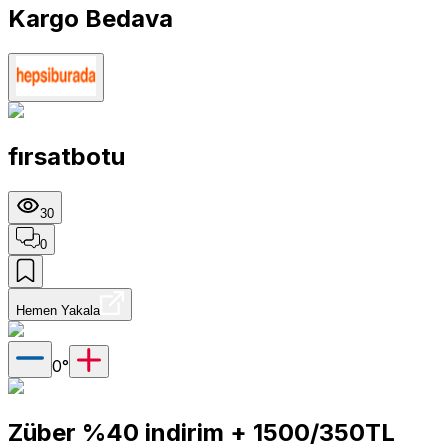
Kargo Bedava
fırsatbotu
30
0
Hemen Yakala
0
°
Züber %40 indirim + 1500/350TL