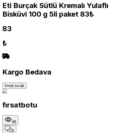
Eti Burçak Sütlü Kremalı Yulaflı
Bisküvi 100 g 5li paket 83₺
83
₺
Kargo Bedava
fırsat sıcak
fırsatbotu
49
0