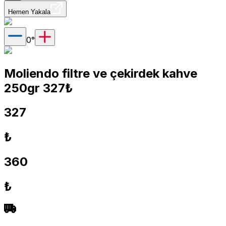
Hemen Yakala
0
°
Moliendo filtre ve çekirdek kahve
250gr 327₺
327
₺
360
₺