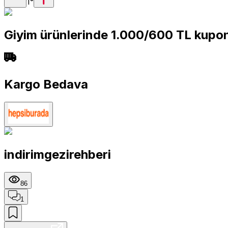
1
°
Giyim ürünlerinde 1.000/600 TL kupon 
Kargo Bedava
indirimgezirehberi
86
1