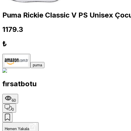
Puma Rickie Classic V PS Unisex Çocu
1179.3
₺
puma
fırsatbotu
60
0
Hemen Yakala