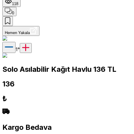
118
0
Hemen Yakala
1
°
Solo Asılabilir Kağıt Havlu 136 TL
136
₺
Kargo Bedava