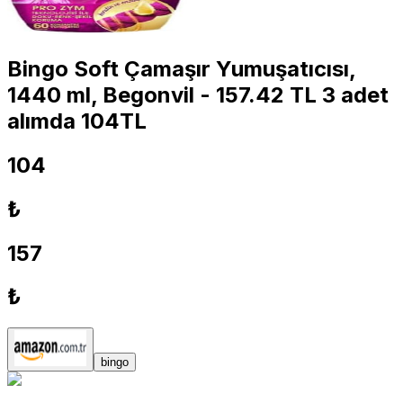
Bingo Soft Çamaşır Yumuşatıcısı,
1440 ml, Begonvil - 157.42 TL 3 adet
alımda 104TL
104
₺
157
₺
bingo