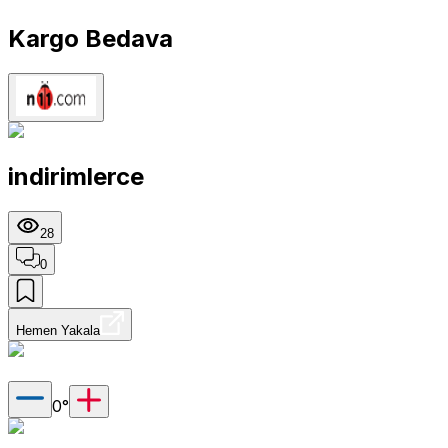
Kargo Bedava
indirimlerce
28
0
Hemen Yakala
0
°