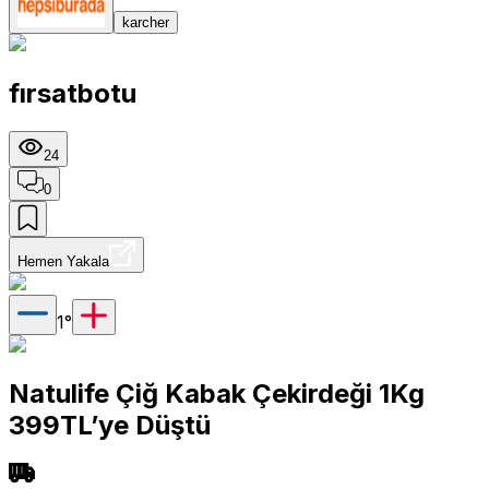
karcher
fırsatbotu
24
0
Hemen Yakala
1
°
Natulife Çiğ Kabak Çekirdeği 1Kg
399TL’ye Düştü