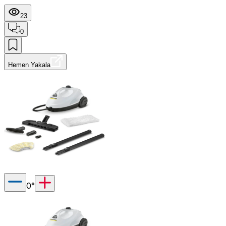
23
0
Hemen Yakala
0
°