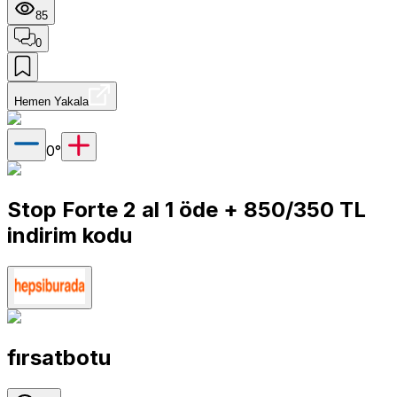
85
0
Hemen Yakala
0
°
Stop Forte 2 al 1 öde + 850/350 TL
indirim kodu
fırsatbotu