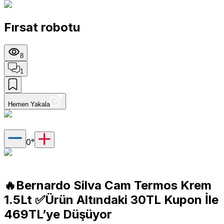
Fırsat robotu
8
1
Hemen Yakala
0
°
🔥Bernardo Silva Cam Termos Krem
1.5Lt ✅Ürün Altındaki 30TL Kupon İle
469TL’ye Düşüyor