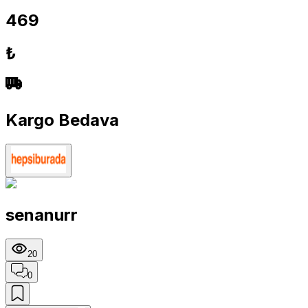
469
₺
Kargo Bedava
senanurr
20
0