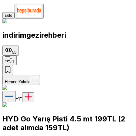
solo
indirimgezirehberi
55
1
Hemen Yakala
-1
°
HYD Go Yarış Pisti 4.5 mt 199TL (2
adet alımda 159TL)