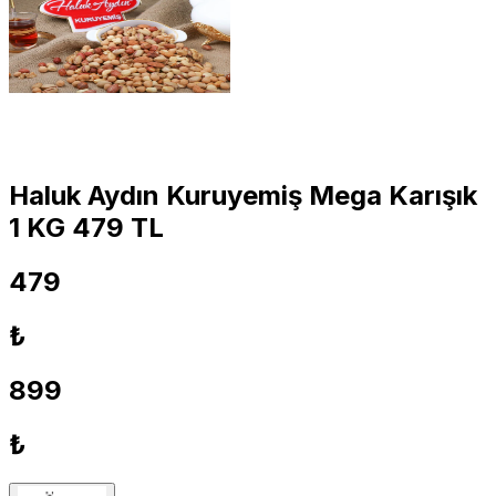
Haluk Aydın Kuruyemiş Mega Karışık
1 KG 479 TL
479
₺
899
₺