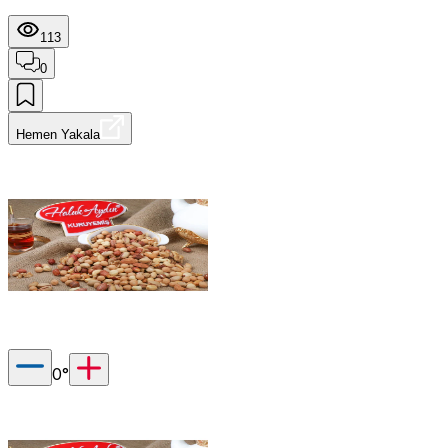
113
0
Hemen Yakala
0
°