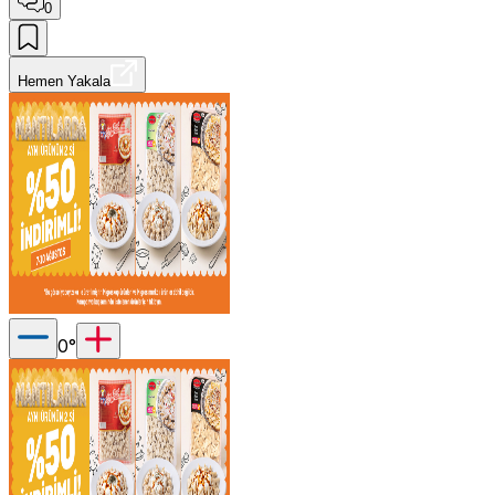
0
Hemen Yakala
0
°