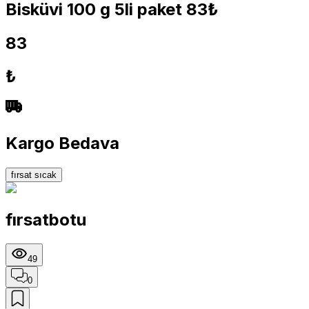
Bisküvi 100 g 5li paket 83₺
83
₺
Kargo Bedava
fırsat sıcak
fırsatbotu
49
0