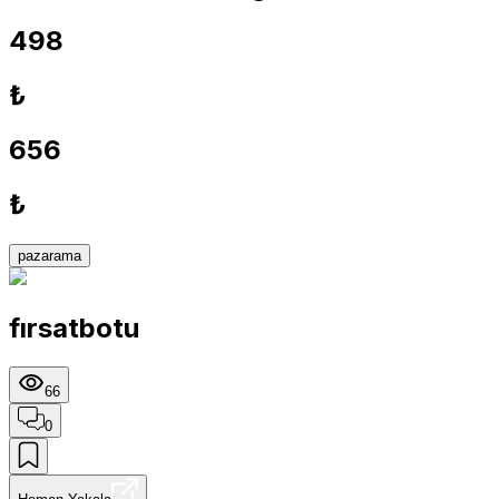
498
₺
656
₺
pazarama
fırsatbotu
66
0