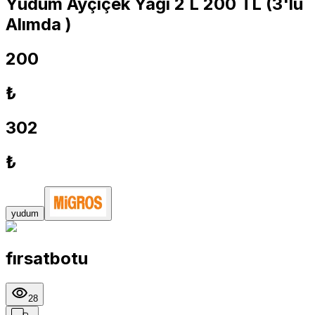
Yudum Ayçiçek Yağı 2 L 200 TL (3'lü
Alımda )
200
₺
302
₺
yudum
fırsatbotu
28