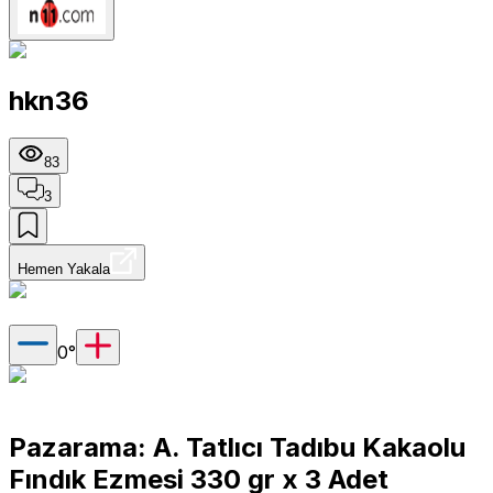
hkn36
83
3
Hemen Yakala
0
°
Pazarama: A. Tatlıcı Tadıbu Kakaolu
Fındık Ezmesi 330 gr x 3 Adet