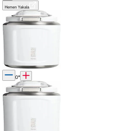
Hemen Yakala
0
°