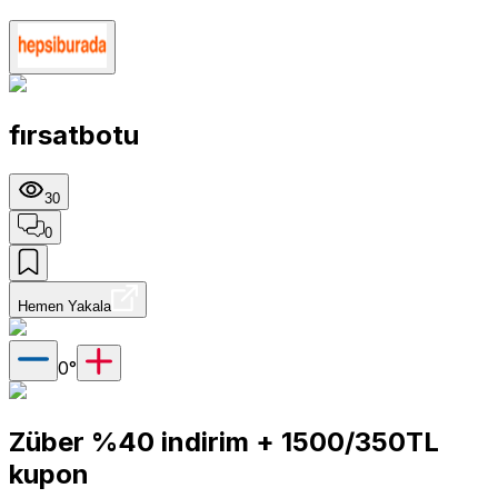
fırsatbotu
30
0
Hemen Yakala
0
°
Züber %40 indirim + 1500/350TL
kupon