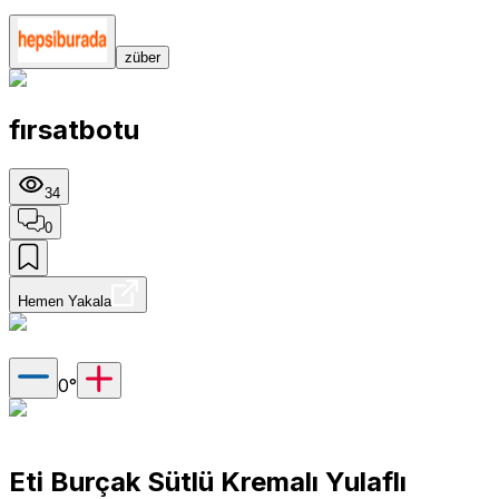
züber
fırsatbotu
34
0
Hemen Yakala
0
°
Eti Burçak Sütlü Kremalı Yulaflı