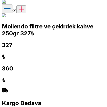
0
°
Moliendo filtre ve çekirdek kahve
250gr 327₺
327
₺
360
₺
Kargo Bedava