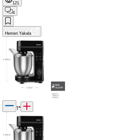
121
4
Hemen Yakala
1
°