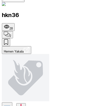
hkn36
28
2
Hemen Yakala