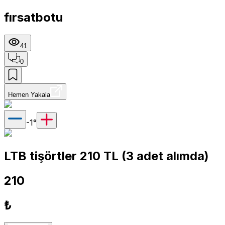
fırsatbotu
41
0
Hemen Yakala
-1
°
LTB tişörtler 210 TL (3 adet alımda)
210
₺