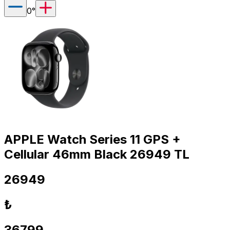
0
°
APPLE Watch Series 11 GPS +
Cellular 46mm Black 26949 TL
26949
₺
36799