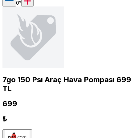
0
°
7go 150 Psı Araç Hava Pompası 699
TL
699
₺