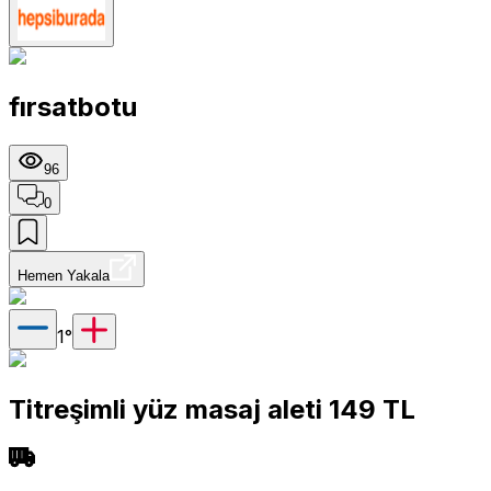
fırsatbotu
96
0
Hemen Yakala
1
°
Titreşimli yüz masaj aleti 149 TL