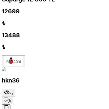
12699
₺
13488
₺
hkn36
41
3