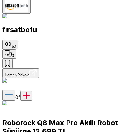
fırsatbotu
60
0
Hemen Yakala
0
°
Roborock Q8 Max Pro Akıllı Robot
Süpürge 12.699 TL