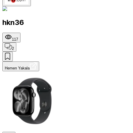
hkn36
117
2
Hemen Yakala