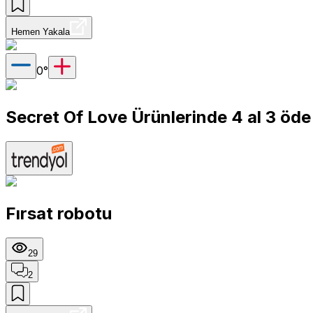
Hemen Yakala
0
°
Secret Of Love Ürünlerinde 4 al 3 öd
Fırsat robotu
29
2