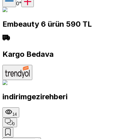
0
°
Embeauty 6 ürün 590 TL
Kargo Bedava
indirimgezirehberi
14
0