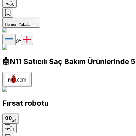
0
Hemen Yakala
0
°
🤖N11 Satıcılı Saç Bakım Ürünlerinde 
Fırsat robotu
24
1