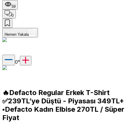
59
0
Hemen Yakala
0
°
🔥Defacto Regular Erkek T-Shirt
✅239TL’ye Düştü - Piyasası 349TL+
▪️Defacto Kadın Elbise 270TL / Süper
Fiyat