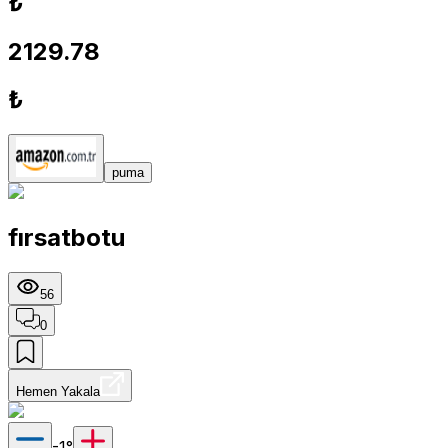
₺
2129.78
₺
puma
fırsatbotu
56
0
Hemen Yakala
-1
°