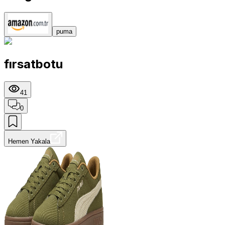
puma
fırsatbotu
41
0
Hemen Yakala