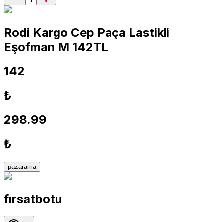
Rodi Kargo Cep Paça Lastikli
Eşofman M 142TL
142
₺
298.99
₺
pazarama
fırsatbotu