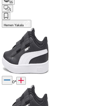
55
1
Hemen Yakala
0
°