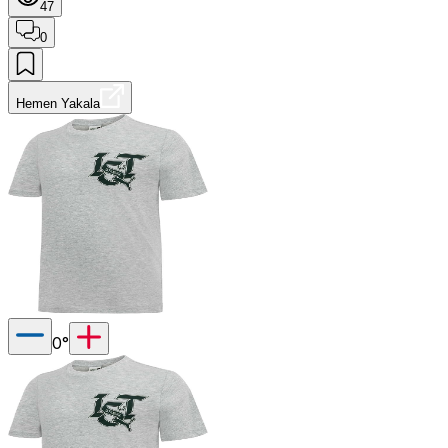
47
0
Hemen Yakala
0
°