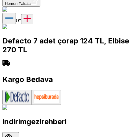
Hemen Yakala
0
°
Defacto 7 adet çorap 124 TL, Elbise
270 TL
Kargo Bedava
indirimgezirehberi