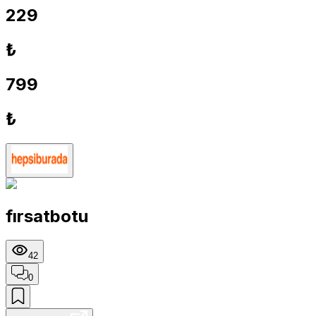
229
₺
799
₺
fırsatbotu
42
0