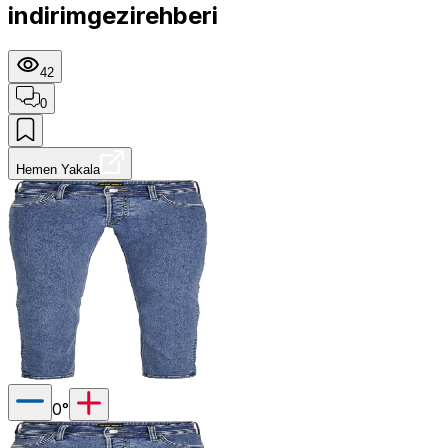
indirimgezirehberi
42
0
Hemen Yakala
0
°