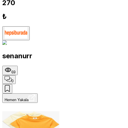
270
₺
senanurr
69
0
Hemen Yakala