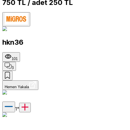
750 TL / adet 250 TL
hkn36
101
3
Hemen Yakala
1
°