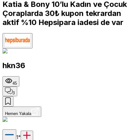
Katia & Bony 10’lu Kadın ve Çocuk
Çoraplarda 30₺ kupon tekrardan
aktif %10 Hepsipara iadesi de var
hkn36
45
3
Hemen Yakala
1
°