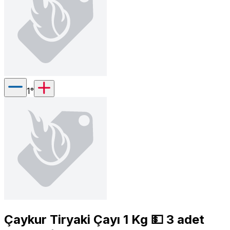
1
°
Çaykur Tiryaki Çayı 1 Kg 💵 3 adet