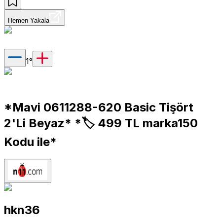
Hemen Yakala
1
°
*Mavi 0611288-620 Basic Tişört
2'Li Beyaz* *🏷 499 TL marka150
Kodu ile*
hkn36