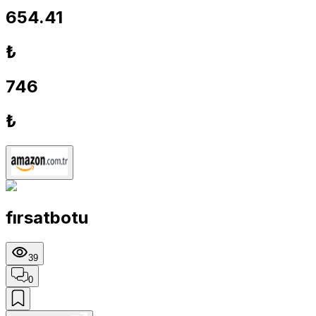
654.41
₺
746
₺
fırsatbotu
39
0