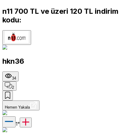
n11 700 TL ve üzeri 120 TL indirim
kodu:
hkn36
34
2
Hemen Yakala
1
°