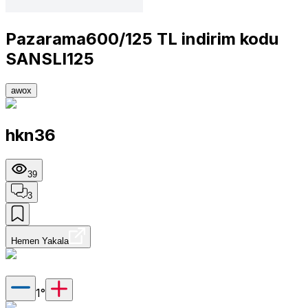
Pazarama600/125 TL indirim kodu
SANSLI125
awox
hkn36
39
3
Hemen Yakala
1
°