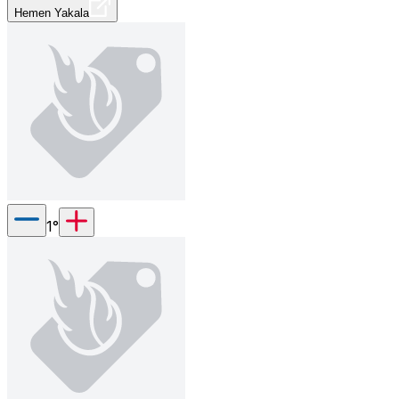
Hemen Yakala
1
°