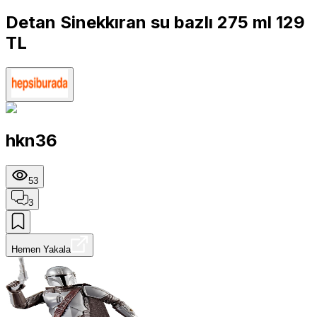
Detan Sinekkıran su bazlı 275 ml 129
TL
hkn36
53
3
Hemen Yakala