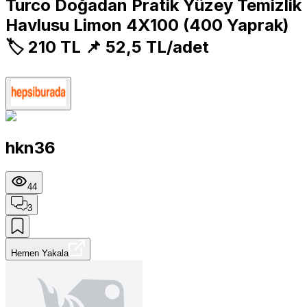
Turco Doğadan Pratik Yüzey Temizlik
Havlusu Limon 4X100 (400 Yaprak)
🏷️ 210 TL 📌 52,5 TL/adet
hkn36
44
3
Hemen Yakala