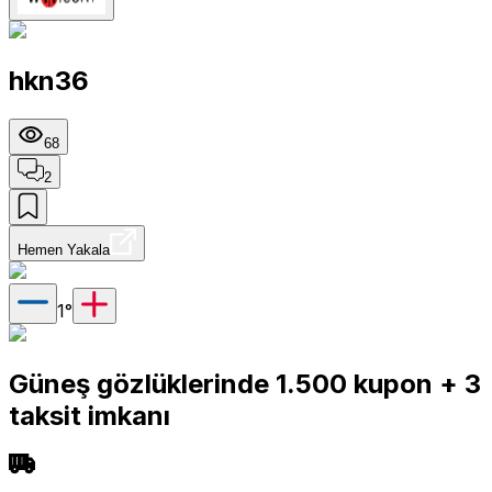
hkn36
68
2
Hemen Yakala
1
°
Güneş gözlüklerinde 1.500 kupon + 3
taksit imkanı