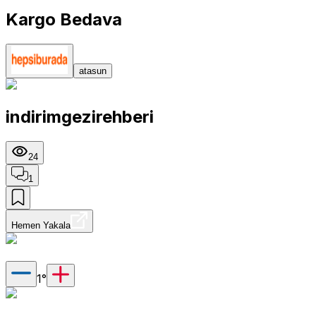
Kargo Bedava
atasun
indirimgezirehberi
24
1
Hemen Yakala
1
°