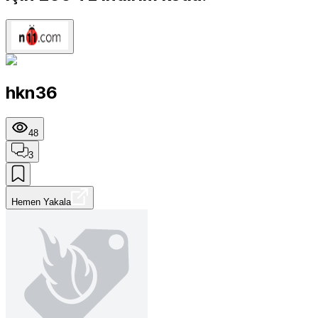
hkn36
48
3
Hemen Yakala