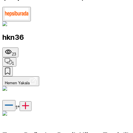
hkn36
23
1
Hemen Yakala
1
°