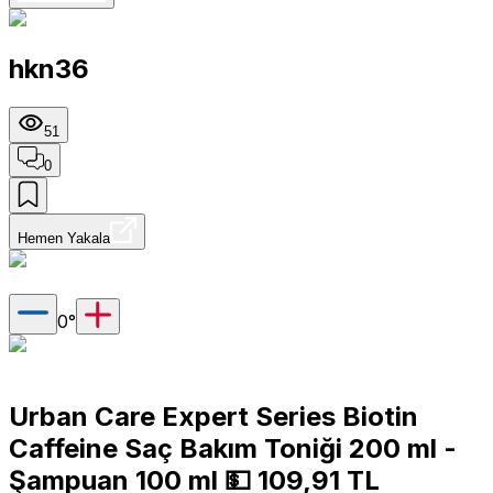
hkn36
51
0
Hemen Yakala
0
°
Urban Care Expert Series Biotin
Caffeine Saç Bakım Toniği 200 ml -
Şampuan 100 ml 💵 109,91 TL