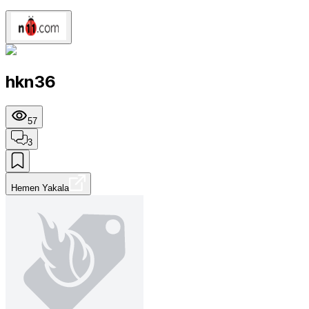
hkn36
57
3
Hemen Yakala