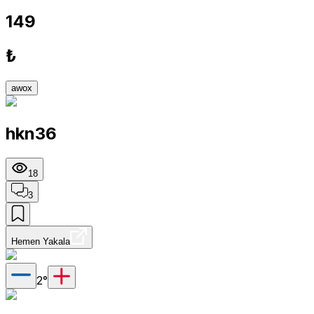
149
₺
awox
hkn36
18
3
Hemen Yakala
2
°