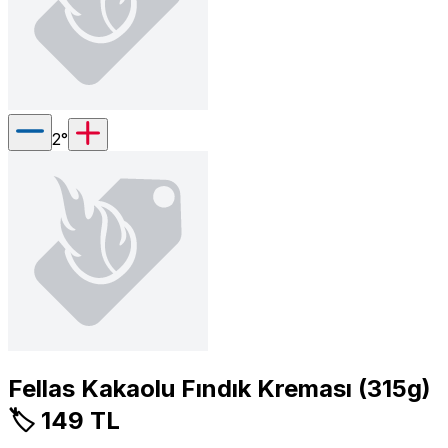
2
°
Fellas Kakaolu Fındık Kreması (315g)
🏷️ 149 TL