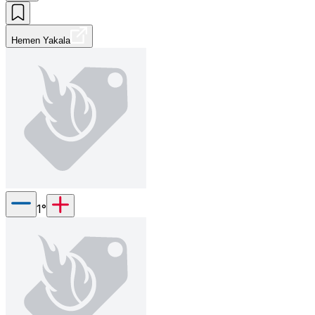
Hemen Yakala
1
°