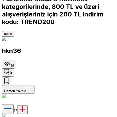
kategorilerinde, 800 TL ve üzeri
alışverişleriniz için 200 TL indirim
kodu: TREND200
awox
hkn36
16
3
Hemen Yakala
1
°