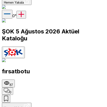
Hemen Yakala
0
°
ŞOK 5 Ağustos 2026 Aktüel
Kataloğu
fırsatbotu
87
0