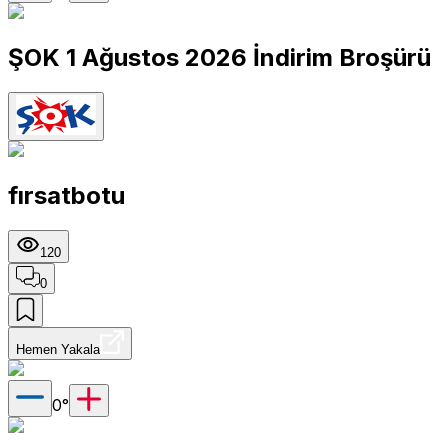
ŞOK 1 Ağustos 2026 İndirim Broşürü
fırsatbotu
120
0
Hemen Yakala
0
°