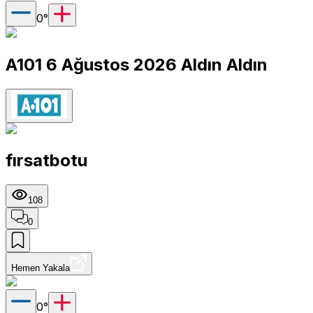
0
°
A101 6 Ağustos 2026 Aldın Aldın
fırsatbotu
108
0
Hemen Yakala
0
°