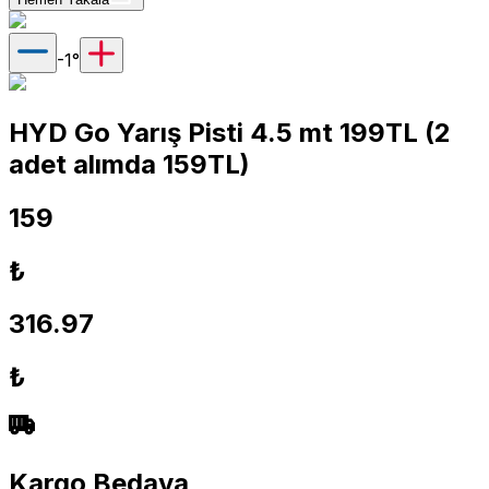
-1
°
HYD Go Yarış Pisti 4.5 mt 199TL (2
adet alımda 159TL)
159
₺
316.97
₺
Kargo Bedava