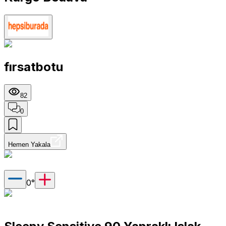
fırsatbotu
82
0
Hemen Yakala
0
°