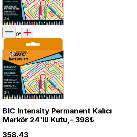
0
°
BIC Intensity Permanent Kalıcı
Markör 24'lü Kutu,- 398₺
358.43