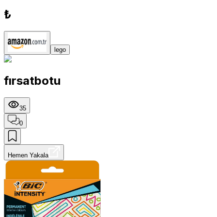
₺
lego
fırsatbotu
35
0
Hemen Yakala