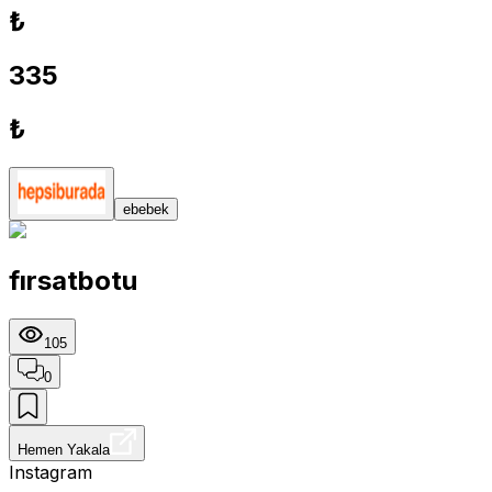
₺
335
₺
ebebek
fırsatbotu
105
0
Hemen Yakala
Instagram