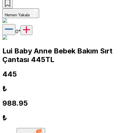
Hemen Yakala
0
°
Lui Baby Anne Bebek Bakım Sırt
Çantası 445TL
445
₺
988.95
₺