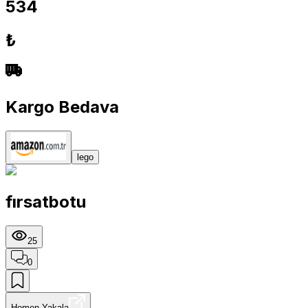
534
₺
Kargo Bedava
lego
fırsatbotu
25
0
Hemen Yakala