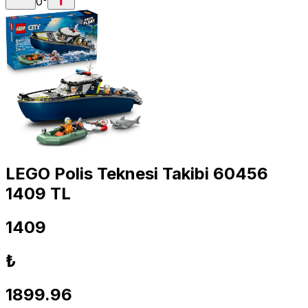
0
°
LEGO Polis Teknesi Takibi 60456
1409 TL
1409
₺
1899.96