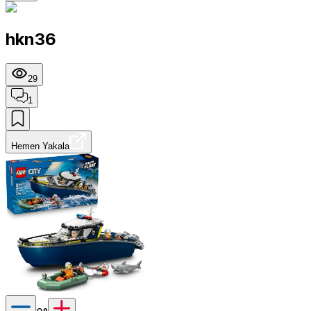
hkn36
29
1
Hemen Yakala