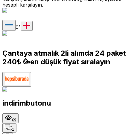
hesaplı karşılayın.
0
°
Çantaya atmalık 2li alımda 24 paket
240₺ 🥳en düşük fiyat sıralayın
indirimbutonu
69
1