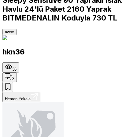
Sleepy Sensitive 90 Yapraklı Islak
Havlu 24'lü Paket 2160 Yaprak
BITMEDENALIN Koduyla 730 TL
awox
hkn36
36
3
Hemen Yakala