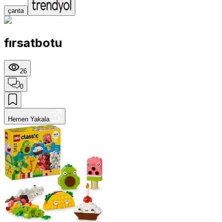
çanta
fırsatbotu
26
0
Hemen Yakala