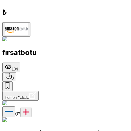
₺
fırsatbotu
104
0
Hemen Yakala
0
°